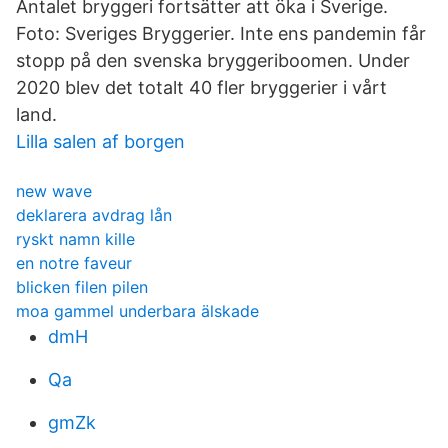
Antalet bryggeri fortsätter att öka i Sverige.
Foto: Sveriges Bryggerier. Inte ens pandemin får
stopp på den svenska bryggeriboomen. Under
2020 blev det totalt 40 fler bryggerier i vårt
land.
Lilla salen af borgen
new wave
deklarera avdrag lån
ryskt namn kille
en notre faveur
blicken filen pilen
moa gammel underbara älskade
dmH
Qa
gmZk