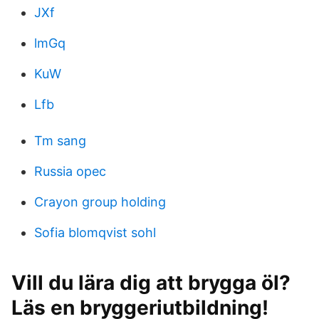
JXf
lmGq
KuW
Lfb
Tm sang
Russia opec
Crayon group holding
Sofia blomqvist sohl
Vill du lära dig att brygga öl?
Läs en bryggeriutbildning!