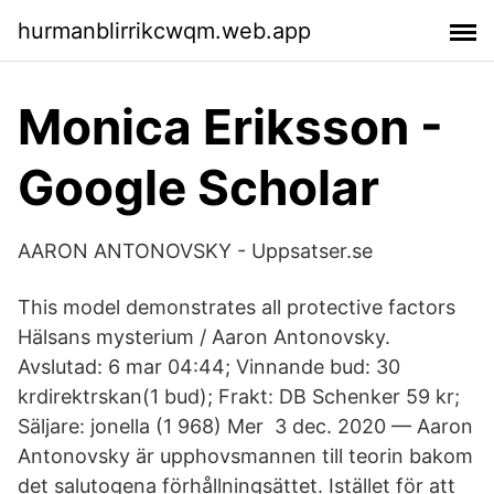
hurmanblirrikcwqm.web.app
‪Monica Eriksson‬ -
‪Google Scholar‬
AARON ANTONOVSKY - Uppsatser.se
This model demonstrates all protective factors
Hälsans mysterium / Aaron Antonovsky.
Avslutad: 6 mar 04:44; Vinnande bud: 30
krdirektrskan(1 bud); Frakt: DB Schenker 59 kr;
Säljare: jonella (1 968) Mer 3 dec. 2020 — Aaron
Antonovsky är upphovsmannen till teorin bakom
det salutogena förhållningsättet. Istället för att