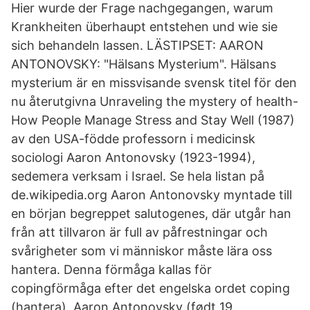
Hier wurde der Frage nachgegangen, warum
Krankheiten überhaupt entstehen und wie sie
sich behandeln lassen. LÄSTIPSET: AARON
ANTONOVSKY: "Hälsans Mysterium". Hälsans
mysterium är en missvisande svensk titel för den
nu återutgivna Unraveling the mystery of health-
How People Manage Stress and Stay Well (1987)
av den USA-födde professorn i medicinsk
sociologi Aaron Antonovsky (1923-1994),
sedemera verksam i Israel. Se hela listan på
de.wikipedia.org Aaron Antonovsky myntade till
en början begreppet salutogenes, där utgår han
från att tillvaron är full av påfrestningar och
svårigheter som vi människor måste lära oss
hantera. Denna förmåga kallas för
copingförmåga efter det engelska ordet coping
(hantera). Aaron Antonovsky (født 19.