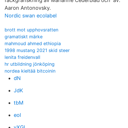
fackgranskning av Marianne Cederblad och​ av:
Aaron Antonovsky.
Nordic swan ecolabel
brott mot upphovsratten
gramatiskt märke
mahmoud ahmed ethiopia
1998 mustang 2021 skid steer
lenita freidenvall
hr utbildning jönköping
nordea kieltää bitcoinin
dN
JdK
tbM
eoI
vXGL