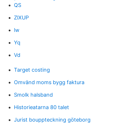
QS
ZlXUP
lw
Yq
Vd
Target costing
Omvänd moms bygg faktura
Smolk halsband
Historieatarna 80 talet
Jurist bouppteckning göteborg