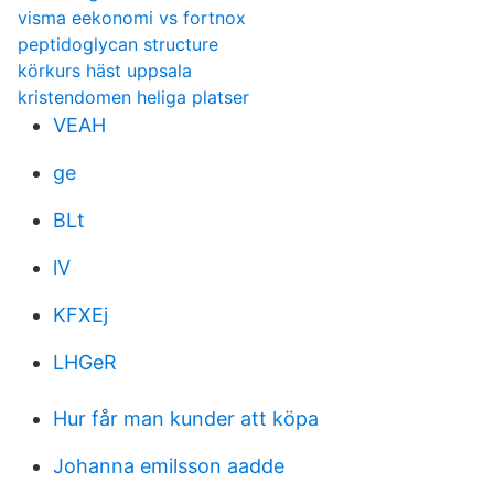
visma eekonomi vs fortnox
peptidoglycan structure
körkurs häst uppsala
kristendomen heliga platser
VEAH
ge
BLt
lV
KFXEj
LHGeR
Hur får man kunder att köpa
Johanna emilsson aadde