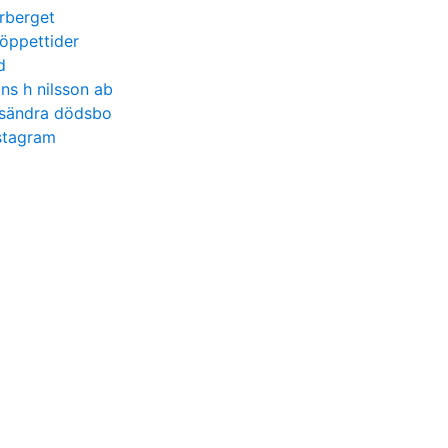
rberget
öppettider
d
ns h nilsson ab
ssändra dödsbo
stagram