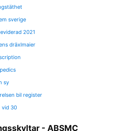
ngstäthet
em sverige
reviderad 2021
rens dräxlmaier
scription
opedics
n sy
elsen bil register
 vid 30
ingsskyltar - ABSMC