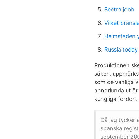
Sectra jobb
Vilket bränsl
Heimstaden y
Russia toda
Produktionen sker
säkert uppmärksa
som de vanliga v
annorlunda ut är 
kungliga fordon.
Då jag tycker 
spanska regist
september 2000