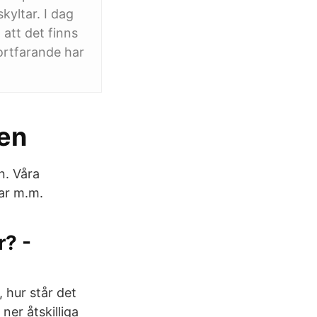
skyltar. I dag
 att det finns
ortfarande har
gen
n. Våra
tar m.m.
r? -
 hur står det
 ner åtskilliga