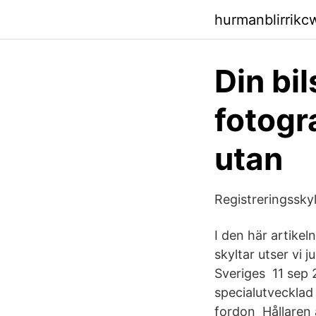
hurmanblirrik
Din bil
fotogra
utan
Registreringsskyl
I den här artikel
skyltar utser vi j
Sveriges 11 sep
specialutvecklad 
fordon Hållaren ä