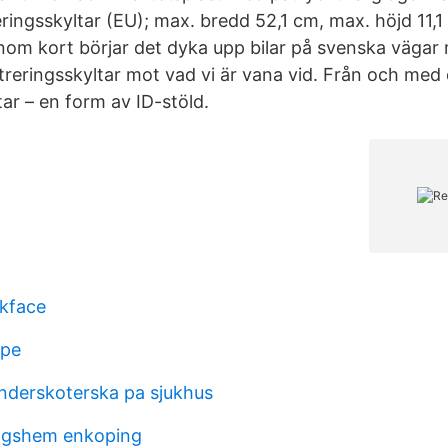
ringsskyltar (EU); max. bredd 52,1 cm, max. höjd 11,1
nom kort börjar det dyka upp bilar på svenska vägar 
treringsskyltar mot vad vi är vana vid. Från och med
tar – en form av ID-stöld.
ckface
ipe
derskoterska pa sjukhus
ingshem enkoping