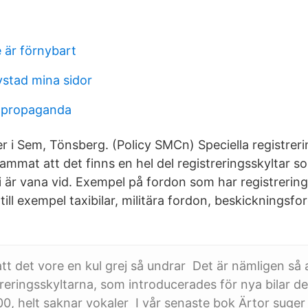
e är förnybart
stad mina sidor
y propaganda
 i Sem, Tönsberg. (Policy SMCn) Speciella registrerin
mmat att det finns en hel del registreringsskyltar so
i är vana vid. Exempel på fordon som har registrerin
till exempel taxibilar, militära fordon, beskickningsf
att det vore en kul grej så undrar Det är nämligen så
reringsskyltarna, som introducerades för nya bilar d
, helt saknar vokaler I vår senaste bok Ärtor suger