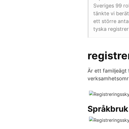
Sveriges 99 rol
tänkte vi berä
ett större ant
tyska registrer
registre
Är ett familjeäg
verksamhetsområd
Språkbruk