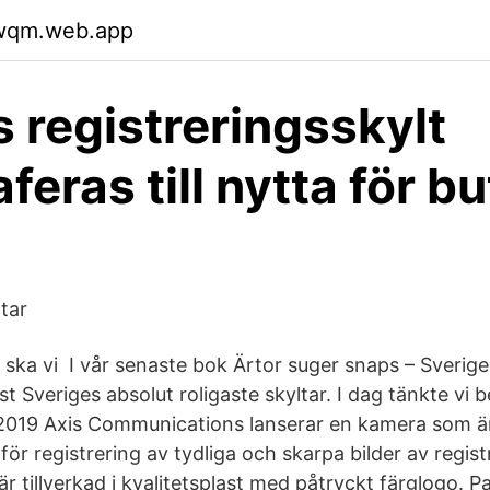
cwqm.web.app
s registreringsskylt
feras till nytta för bu
tar
n ska vi I vår senaste bok Ärtor suger snaps – Sverige
ust Sveriges absolut roligaste skyltar. I dag tänkte vi b
 2019 Axis Communications lanserar en kamera som ä
för registrering av tydliga och skarpa bilder av regist
r tillverkad i kvalitetsplast med påtryckt färglogo. Pa