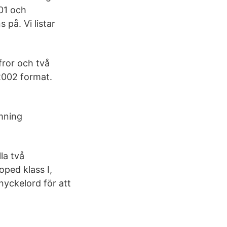
01 och
på. Vi listar
fror och två
 2002 format.
rmning
la två
oped klass I,
nyckelord för att