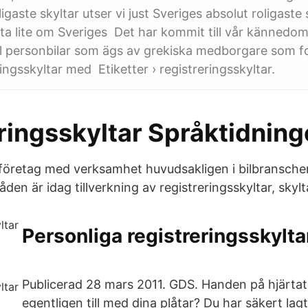
igaste skyltar utser vi just Sveriges absolut roligaste 
tta lite om Sveriges Det har kommit till vår kännedom
al personbilar som ägs av grekiska medborgare som f
ingsskyltar med Etiketter › registreringsskyltar.
ringsskyltar Språktidnin
t företag med verksamhet huvudsakligen i bilbransche
en är idag tillverkning av registreringsskyltar, skyl
Personliga registreringsskylta
Publicerad 28 mars 2011. GDS. Handen på hjärtat,
egentligen till med dina plåtar? Du har säkert lagt