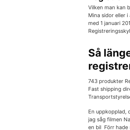
Vilken man kan b
Mina sidor eller 
med 1 januari 201
Registreringsskyl
Så läng
registre
743 produkter Reg
Fast shipping dir
Transportstyrels
En uppkopplad, d
jag såg filmen N
en bil Förr hade