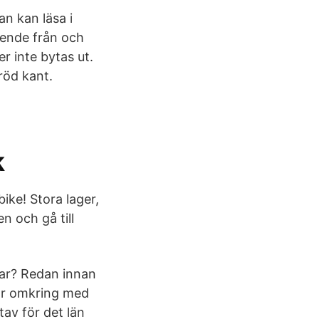
n kan läsa i
seende från och
r inte bytas ut.
röd kant.
k
ike! Stora lager,
n och gå till
tar? Redan innan
kör omkring med
av för det län