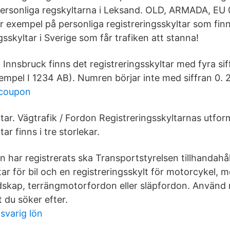
 personliga regskyltarna i Leksand. OLD, ARMADA, EU 
exempel på personliga registreringsskyltar som finns 
ngsskyltar i Sverige som får trafiken att stanna!
Innsbruck finns det registreringsskyltar med fyra sif
exempel I 1234 AB). Numren börjar inte med siffran 0.
 coupon
ltar. Vägtrafik / Fordon Registreringsskyltarnas utfo
ar finns i tre storlekar.
n har registrerats ska Transportstyrelsen tillhandahål
tar för bil och en registreringsskylt för motorcykel, m
dskap, terrängmotorfordon eller släpfordon. Använd 
 du söker efter.
svarig lön