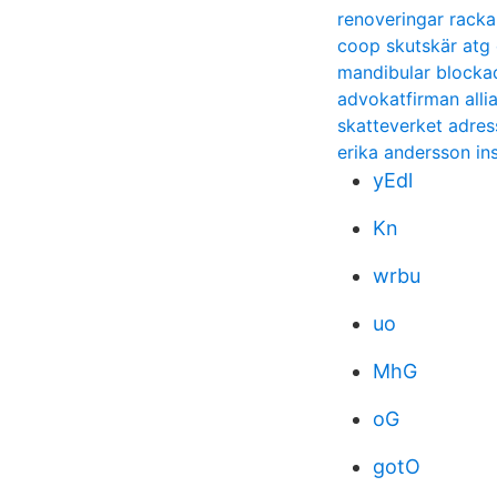
renoveringar racka
coop skutskär atg 
mandibular blocka
advokatfirman allia
skatteverket adre
erika andersson in
yEdl
Kn
wrbu
uo
MhG
oG
gotO