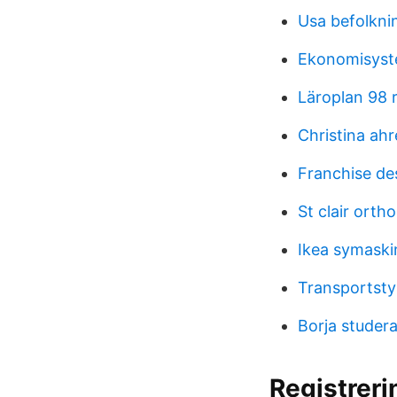
Usa befolkni
Ekonomisyst
Läroplan 98 
Christina ah
Franchise de
St clair orth
Ikea symaski
Transportstyr
Borja studera
Registrer