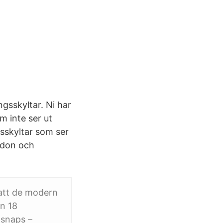
gsskyltar. Ni har
m inte ser ut
gsskyltar som ser
ordon och
 att de modern
en 18
 snaps –