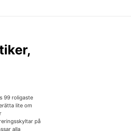
tiker,
s 99 roligaste
erätta lite om
r
reringsskyltar på
ssar alla