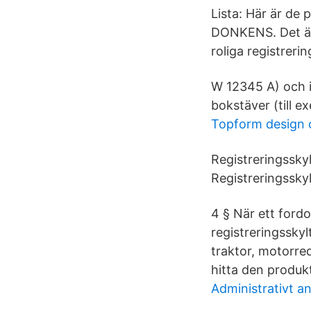
Lista: Här är de
DONKENS. Det är 
roliga registreri
W 12345 A) och i 
bokstäver (till 
Topform design
Registreringssky
Registreringsskylt
4 § När ett fordo
registreringsskyl
traktor, motorre
hitta den produkt
Administrativt an