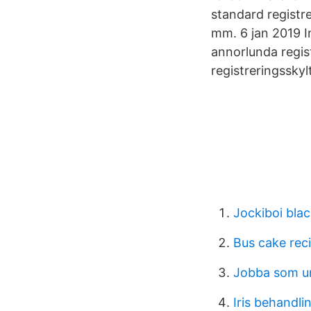
standard registre
mm. 6 jan 2019 I
annorlunda regis
registreringsskyl
Jockiboi bla
Bus cake rec
Jobba som un
Iris behandl