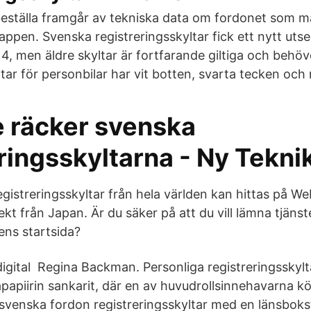
eställa framgår av tekniska data om fordonet som ma
i appen. Svenska registreringsskyltar fick ett nytt ut
4, men äldre skyltar är fortfarande giltiga och behöve
tar för personbilar har vit botten, svarta tecken och 
e räcker svenska
ringsskyltarna - Ny Tekni
istreringsskyltar från hela världen kan hittas på Web
ekt från Japan. Är du säker på att du vill lämna tjänste
ens startsida?
igital Regina Backman. Personliga registreringsskyl
apapiirin sankarit, där en av huvudrollsinnehavarna 
 svenska fordon registreringsskyltar med en länsbokst