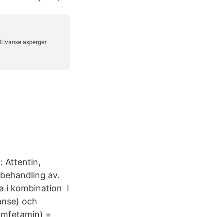
 Attentin,
 behandling av.
a i kombination I
anse) och
xamfetamin) =