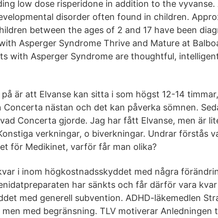
ing low dose risperidone in addition to the vyvanse.
elopmental disorder often found in children. Appro
children between the ages of 2 and 17 have been dia
with Asperger Syndrome Thrive and Mature at Balboa
ts with Asperger Syndrome are thoughtful, intelligent
på är att Elvanse kan sitta i som högst 12-14 timmar,
n Concerta nästan och det kan påverka sömnen. Sed
vad Concerta gjorde. Jag har fått Elvanse, men är lit
onstiga verkningar, o biverkningar. Undrar förstås v
llet för Medikinet, varför får man olika?
kvar i inom högkostnadsskyddet med några förändrin
enidatpreparaten har sänkts och får därför vara kvar 
det med generell subvention. ADHD-läkemedlen Stra
, men med begränsning. TLV motiverar Anledningen till