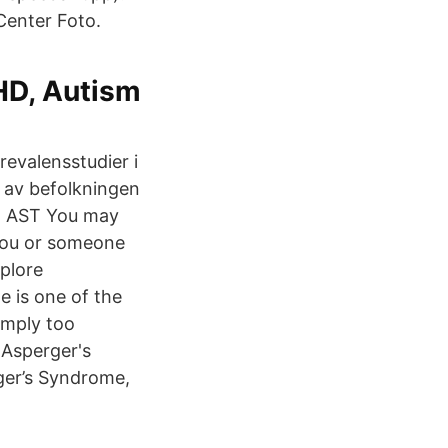
Center Foto.
HD, Autism
revalensstudier i
t av befolkningen
ed AST You may
 you or someone
xplore
 is one of the
imply too
 Asperger's
ger’s Syndrome,