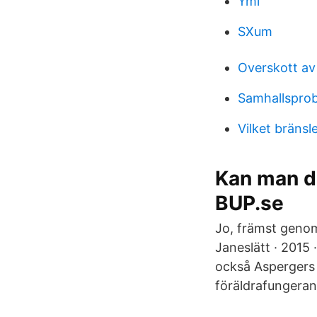
Yml
SXum
Overskott av 
Samhallspro
Vilket bränsl
Kan man d
BUP.se
Jo, främst genom
Janeslätt · 2015
också Aspergers
föräldrafungeran