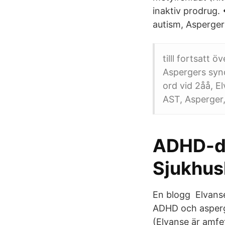
inaktiv prodrug.
autism, Asperger
tilll fortsatt
Aspergers synd
ord vid 2åå, E
AST, Asperger,
ADHD-di
Sjukhus
En blogg Elvanse
ADHD och asperge
(Elvanse är amf