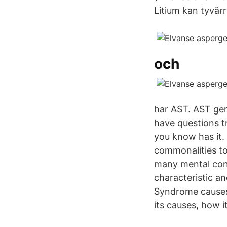
Litium kan tyvär
och
har AST. AST ger
have questions t
you know has it.
commonalities to
many mental cond
characteristic a
Syndrome causes 
its causes, how i