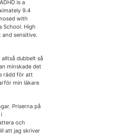
 ADHD is a
ximately 9.4
gnosed with
 School. High
 and sensitive.
 alltså dubbelt så
an minskade det
e rädd för att
arför min läkare
gar. Priserna på
i
ttera och
 att jag skriver