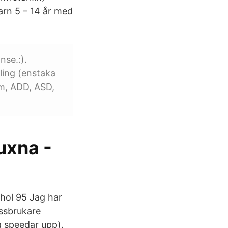
arn 5 – 14 år med
nse.:).
ling (enstaka
sm, ADD, ASD,
uxna -
hol 95 Jag har
issbrukare
 speedar upp).