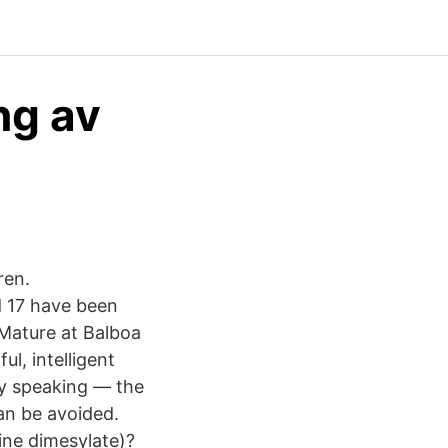
ng av
ren.
d 17 have been
Mature at Balboa
l, intelligent
ly speaking — the
can be avoided.
ne dimesylate)?