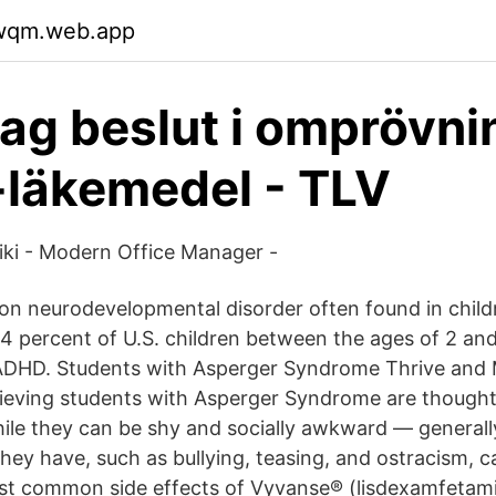
cwqm.web.app
ag beslut i omprövni
läkemedel - TLV
iki - Modern Office Manager -
n neurodevelopmental disorder often found in child
4 percent of U.S. children between the ages of 2 an
ADHD. Students with Asperger Syndrome Thrive and 
ieving students with Asperger Syndrome are thoughtfu
hile they can be shy and socially awkward — general
hey have, such as bullying, teasing, and ostracism, 
st common side effects of Vyvanse® (lisdexamfetami