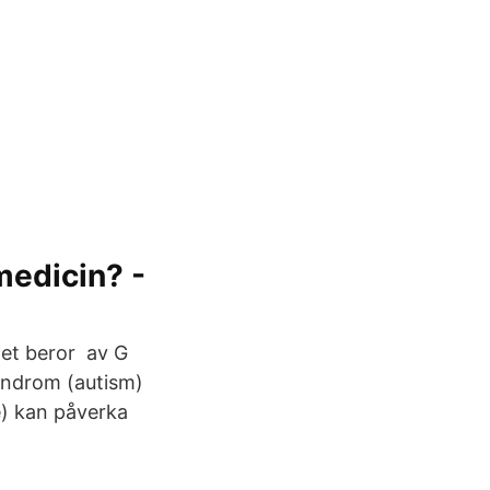
medicin? -
det beror av G
syndrom (autism)
) kan påverka