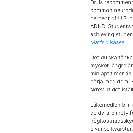
Dr. is recommend
common neurodev
percent of U.S. 
ADHD. Students 
achieving studen
Matfrid kasse
Det du ska tänka 
mycket längre ä
min aptit mer än 
börja med dom. K
skrev ut det istä
Läkemedlen blir 
de dyrare metylf
högkostnadsskyd
Elvanse kvarstår