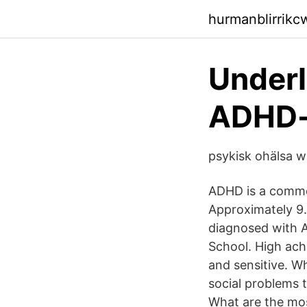
hurmanblirrik
Underl
ADHD-
psykisk ohälsa w
ADHD is a commo
Approximately 9.
diagnosed with 
School. High ach
and sensitive. W
social problems t
What are the mo