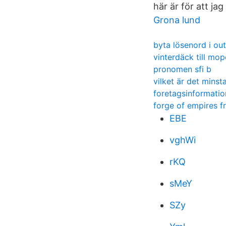
här är för att j
Grona lund
byta lösenord i ou
vinterdäck till mop
pronomen sfi b
vilket är det mins
foretagsinformatio
forge of empires f
EBE
vghWi
rKQ
sMeY
SZy