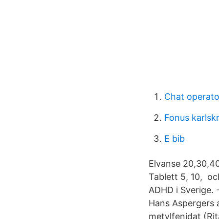
Chat operato
Fonus karlskr
E bib
Elvanse 20,30,4
Tablett 5, 10, o
ADHD i Sverige. 
Hans Aspergers a
metylfenidat (Ri