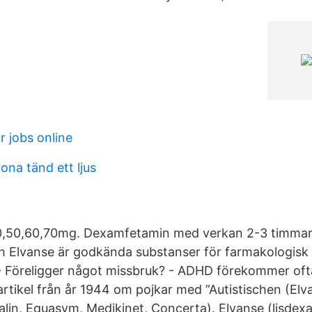
r jobs online
ona tänd ett ljus
0,50,60,70mg. Dexamfetamin med verkan 2-3 timmar:
ch Elvanse är godkända substanser för farmakologisk
- Föreligger något missbruk? - ADHD förekommer oft
rtikel från år 1944 om pojkar med ”Autistischen (Elv
talin, Equasym, Medikinet, Concerta). Elvanse (lisde