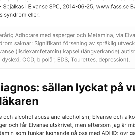
 • Spjälkas i Elvanse SPC, 2014-06-25, www.fass.se B
s syndrom eller.
 överårig Adhd:are med asperger och Metamina, via Elva
rom saknar: Signifikant försening av språklig utveck
lvanse (lisdexamfetamin) kapsel (långverkande) auti
 dyslexi, OCD, bipolär, EDS, Tourettes, depression).
agnos: sällan lyckat på v
läkaren
 och alcohol abuse and alcoholism; Elvanse och alko
r och får Elvanse utskrivet, men eftersom jag är m
etamin som funkar lugnande på oss med ADHD; övriga