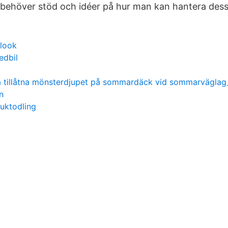
ag behöver stöd och idéer på hur man kan hantera dess
tlook
edbil
ta tillåtna mönsterdjupet på sommardäck vid sommarväglag
n
ruktodling