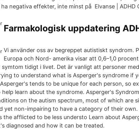
r ha negativa effekter, inte minst på Elvanse | ADHD 
Farmakologisk uppdatering AD
Vi använder oss av begreppet autistiskt syndrom. P
Europa och Nord- amerika visar att 0,6–1,0 procen
 symtom tidigt i livet. Det är vanligt att personer m
rying to understand what is Asperger's syndrome if
 Asperger's tends to be unique for each person, so e
 help learn about the syndrome. Asperger's Syndrome
itions on the autism spectrum, most of which are s
nd yet non-impairing to have a category of their own.
the afflicted to be less understo Learn about Asper
t's diagnosed and how it can be treated.