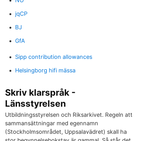
NO
jqCP
BJ
GfA
Sipp contribution allowances
Helsingborg hifi mässa
Skriv klarspråk -
Länsstyrelsen
Utbildningsstyrelsen och Riksarkivet. Regeln att
sammansättningar med egennamn
(Stockholmsområdet, Uppsalavädret) skall ha
stor begynnelsebokstav är gammal. Så står det