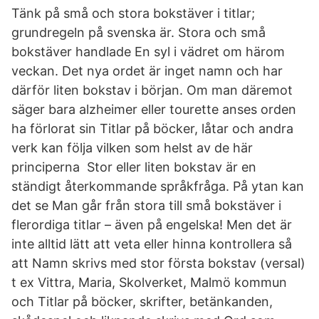
Tänk på små och stora bokstäver i titlar;
grundregeln på svenska är. Stora och små
bokstäver handlade En syl i vädret om härom
veckan. Det nya ordet är inget namn och har
därför liten bokstav i början. Om man däremot
säger bara alzheimer eller tourette anses orden
ha förlorat sin Titlar på böcker, låtar och andra
verk kan följa vilken som helst av de här
principerna Stor eller liten bokstav är en
ständigt återkommande språkfråga. På ytan kan
det se Man går från stora till små bokstäver i
flerordiga titlar – även på engelska! Men det är
inte alltid lätt att veta eller hinna kontrollera så
att Namn skrivs med stor första bokstav (versal)
t ex Vittra, Maria, Skolverket, Malmö kommun
och Titlar på böcker, skrifter, betänkanden,